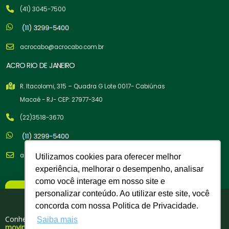
(41) 3045-7500
acrocabo@acrocabo.com.br
ACRO RIO DE JANEIRO
R. Itacolomi, 315 – Quadra G Lote 0017- Cabiúnas
Macaé - RJ- CEP: 27977-340
(22)3518-3670
acrocabo@acrocabo.com.br
Utilizamos cookies para oferecer melhor
experiência, melhorar o desempenho, analisar
como você interage em nosso site e
×
personalizar conteúdo. Ao utilizar este site, você
Nova Política Comercial
Tem cupom para você!
concorda com nossa Politica de Privacidade.
A partir de 02/02/26
Conheça nosso portfólio de produtos para
Saiba mais
movimentação, elevação e amarração de cargas.