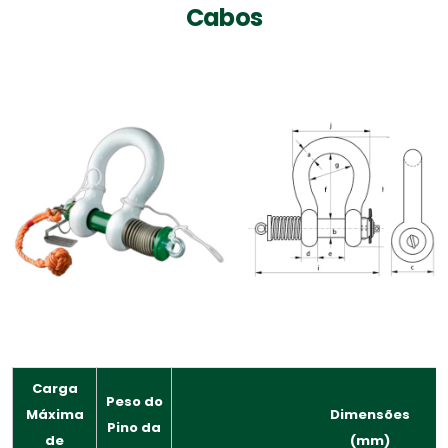
Cabos
Carga
Peso do
Máxima
Dimensões
Pino da
de
(mm)