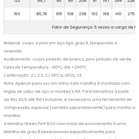
120
65,7
95
95
208
91
147
399
238
150
85,78
105
108
238
102
169
410
275
Fator de Segurança: 5 vezes a carga de t
Material: corpo e pino em aço liga, grau 8, temperado e
revenido
Acabamento: corpo pintado de branco, pino pintado de verde.
Faixa de Temperatura: -60°C até +200°C
Certificação: 2.1, 2.2, 3.1, MTCa, LROS, CE
Nota: Apenas para uso em linha. Esta manilha é montada com
lingas de cabo de aço e monkey's fist. Para tamanhos a partir
de WLL 42,5 até 150 t inclusive, é necessária uma ferramenta de
compressão especial (vendida separadamente) para montar a
manilha.
A Manilha Green Pin® ROV com mola de acionamento é uma
Manilha de grau 8 desenvolvida especificamente para