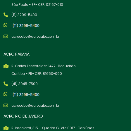
São Paulo - SP- CEP: 02167-010
(11) 3299-5400
acrocabo@acrocabo.com.br
ACRO PARANÁ
R. Carlos Essenfelder, 1427- Boqueirão
Curitiba - PR- CEP: 81650-090
(41) 3045-7500
acrocabo@acrocabo.com.br
ACRO RIO DE JANEIRO
R. Itacolomi, 315 – Quadra G Lote 0017- Cabiúnas