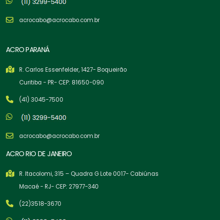
acrocabo@acrocabo.com.br
ACRO PARANÁ
R. Carlos Essenfelder, 1427- Boqueirão
Curitiba - PR- CEP: 81650-090
(41) 3045-7500
acrocabo@acrocabo.com.br
ACRO RIO DE JANEIRO
R. Itacolomi, 315 – Quadra G Lote 0017- Cabiúnas
Macaé - RJ- CEP: 27977-340
(22)3518-3670