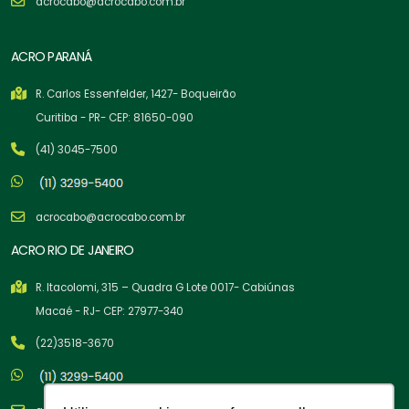
acrocabo@acrocabo.com.br
ACRO PARANÁ
R. Carlos Essenfelder, 1427- Boqueirão
Curitiba - PR- CEP: 81650-090
(41) 3045-7500
acrocabo@acrocabo.com.br
ACRO RIO DE JANEIRO
R. Itacolomi, 315 – Quadra G Lote 0017- Cabiúnas
Macaé - RJ- CEP: 27977-340
(22)3518-3670