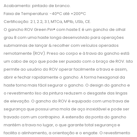
Acabamento: pintado de branco.
Faixa de Temperatura: -40°C até +200°C
Certificação: 2.1, 2.2, 3.1, MTCa, MPIb, USb, CE.
O gancho ROV Green Pin® com haste E é um gancho de olhal
grau 8 com uma haste longa desenvolvido para operações
submarinas de lançar & recolher com veículos operados
remotamente (ROV). Preso ao corpo e à trava do gancho está
um cabo de aço que pode ser puxado com o braço de ROV. Isto
permite ao usuário do ROV operar facilmente a trava e assim,
abrir e fechar rapidamente o gancho. A forma hexagonal da
haste torna mais fácil segurar o gancho. O design do gancho e
o revestimento liso da pintura reduzem o desgaste das lingas
de elevação. O gancho do ROV é equipado com uma trava de
segurança que possui uma mola de aço inoxidável e pode ser
travado com um contrapino. A extensão da ponta do gancho
mantém a trava no lugar, o que garante total segurança e
facilita o alinhamento, a orientação e o engate. O revestimento