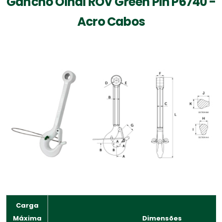
Gancho Olhal ROV Green Pin P6740 -
Acro Cabos
Carga
Máxima
Dimensões