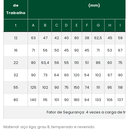
de
(mm)
Trabalho
t
A
B
C
D
E
F
G
H
I
12
63
47
42
40
80
38
62,5
45
58
16
71
56
50
45
90
45
71
53
67
22
80
63,4
56
55
110
51
86
60
75
32
90
73
64
60
120
54
102
67
90
55
125
102
90
75
150
74
111
95
118
80
140
115
101
90
180
94
133
106
137
Fator de Segurança: 4 vezes a carga de tr
Material: aço liga, grau 8, temperado e revenido.